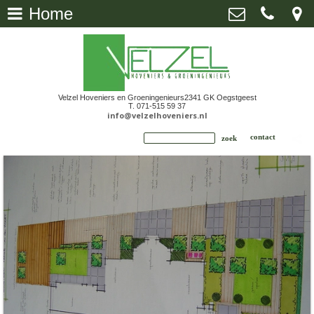
Home
Home
>
Velzel Hoveniers en Groeningenieurs
De Kempenaerstraat 109, 2341 GK
Oegstgeest
Tuinaanleg
>
071-515 59 37
info@velzelhoveniers.nl
Velzel Hoveniers en Groeningenieurs
2341 GK Oegstgeest
Onderhoud bij bedrijven
>
T. 071-515 59 37
info@velzelhoveniers.nl
Ontwerp buitenruimte
>