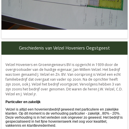
Geschiedenis van Velzel Hoveniers Oegstgeest
Velzel Hoveniers en Groeningenieurs BV is opgericht in 1939 door de
overgrootvader van de huidige eigenaar, Jan-Willem Velzel. Het bedrijf
was toen genaamd J. Velzel en Zn. BV. Van oorsprong is Velzel een echt
familiebedrijf dat overgaat van vader op zoon. Na de oprichter heeft
zijn zoon, ook J. Velzel het bedrijf voortgezet. Vervolgens hebben 3 van
zijn zoons het bedrijf over genomen. Dit waren de heren J.W. Velzel, C.D.
Velzel en J. Velzel jr.
Particulier en zakelijk
Velzel is altijd een hoveniersbedrijf geweest met particuliere en zakelijke
klanten. Op dit moment is de verhouding particulier - zakelijk , 80% - 20%.
Deze verhouding is in het verleden ook ongeveer zo geweest. Het bedrijf is
gespecialiseerd in het fijne hovenierswerk met oog voor kwalitiet,
vakkennis en klanttevredenheid.