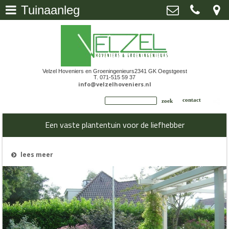
Tuinaanleg
Home
>
Velzel Hoveniers en Groeningenieurs
De Kempenaerstraat 109, 2341 GK
Oegstgeest
Tuinaanleg
>
071-515 59 37
info@velzelhoveniers.nl
Velzel Hoveniers en Groeningenieurs
2341 GK Oegstgeest
Onderhoud bij bedrijven
>
T. 071-515 59 37
info@velzelhoveniers.nl
Ontwerp buitenruimte
>
Een vaste plantentuin voor de liefhebber
lees meer